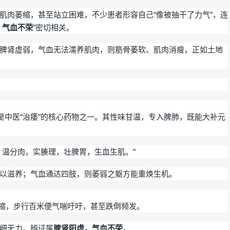
肌肉萎缩，甚至站立困难，不少患者形容自己“像被抽干了力气”，连
，气血不荣
”密切相关。
脾肾虚弱，气血无法濡养肌肉，则筋骨萎软、肌肉消瘦，正如土地
是中医“治痿”的核心药物之一。其性味甘温，专入脾肺，既能大补元
，温分肉，实腠理，壮脾胃，生血生肌。”
以滋养；气血通达四肢，则萎弱之躯方能重焕生机。
萎缩，步行百米便气喘吁吁，甚至跌倒频发。
细无力。
辨证属
脾肾阳虚，气血不荣
。