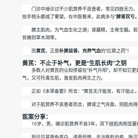
门诊中接诊过不少肌营养不良患者，常见四肢无力、
抬手梳头都成了奢望。在中医看来，此病多与“
脾肾双亏
脾主肌肉，为气血生化之源；肾藏精，主骨生髓。若
贫瘠则草木凋零。
而
黄芪
，正是
补脾益肾、充养气血
的“扛鼎之药”！
黄芪：不止于补气，更是“生肌长肉”之钥
多数人对黄芪的认知停留在“补气升阳”，却不知它更
气，又可托毒生肌，激发肌肉再生之力。
正如《本草备要》所言：“黄芪无汗能发，有汗能止
对于肌营养不良患者而言，脾肾之气充盈，则肌肉得
医案分享：
16岁，男，确诊肌营养不良3年，双下肢肌肉明显
刻诊见其面色苍白、语声低微，舌淡胖有齿痕，脉沉