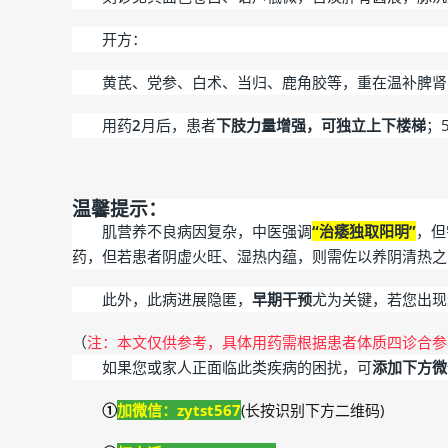
开方：
黄芪、党参、白术、当归、鹿角胶等，重在温补脾肾
用药
2
月后
，患者
下肢力量增强，可独立上下楼梯
；
温馨提示：
肌营养不良病因复杂，中医强调
“治痿独取阳明”
，但
药，但若患者阴虚火旺、湿热内蕴，则需佐以养阴清热之
此外，此病进展隐匿，
早期干预
尤为关键，若您出现
（
注：本文仅供参考，具体用药需根据患者体质四诊合参
如果您或家人正面临此类疾病的困扰，可
添加下方微
①
加微信：zytst567
(长按识别下方二维码)