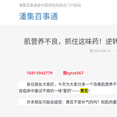
潘集百事通是中国领先的综合门户网站
潘集百事通
肌营养不良，抓住这味药！逆
2025-04-13
15811042779 微zytst567
各位朋友大家好
，今天为大家分享一个改善肌营养不
良临床中屡试不爽的一味“要药”——
黄芪
！
许多朋友可能会疑惑：黄芪不是补气的吗？和肌肉萎