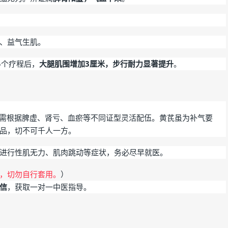
、益气生肌。
5个疗程后
，
大腿肌围增加3厘米，步行耐力显著提升
。
需根据脾虚、肾亏、血瘀等不同证型灵活配伍。黄芪虽为补气要
品，切不可千人一方。
进行性肌无力、肌肉跳动等症状，务必尽早就医。
，切勿自行套用。
）
信
，获取一对一中医指导。