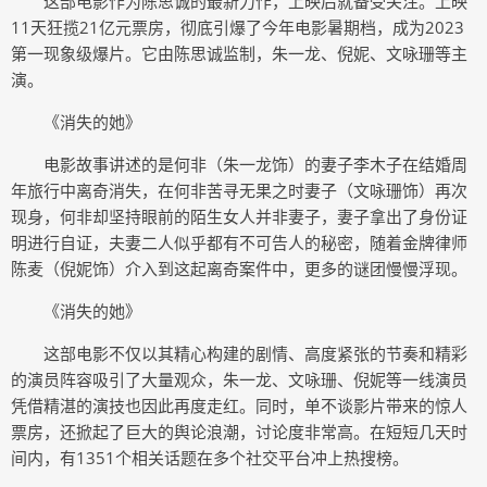
这部电影作为陈思诚的最新力作，上映后就备受关注。上映
11天狂揽21亿元票房，彻底引爆了今年电影暑期档，成为2023
第一现象级爆片。它由陈思诚监制，朱一龙、倪妮、文咏珊等主
演。
《消失的她》
电影故事讲述的是何非（朱一龙饰）的妻子李木子在结婚周
年旅行中离奇消失，在何非苦寻无果之时妻子（文咏珊饰）再次
现身，何非却坚持眼前的陌生女人并非妻子，妻子拿出了身份证
明进行自证，夫妻二人似乎都有不可告人的秘密，随着金牌律师
陈麦（倪妮饰）介入到这起离奇案件中，更多的谜团慢慢浮现。
《消失的她》
这部电影不仅以其精心构建的剧情、高度紧张的节奏和精彩
的演员阵容吸引了大量观众，朱一龙、文咏珊、倪妮等一线演员
凭借精湛的演技也因此再度走红。同时，单不谈影片带来的惊人
票房，还掀起了巨大的舆论浪潮，讨论度非常高。在短短几天时
间内，有1351个相关话题在多个社交平台冲上热搜榜。